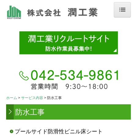
ホーム
会社案内
サービス内容
防水工事
外壁・シーリング工事
その他工事
ホーム
サービス内容
防水工事
一般木造住宅
防水工事
施工事例
立川近郊
プールサイド防滑性ビニル床シート