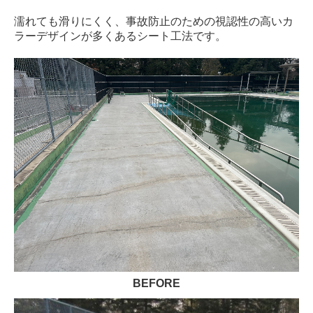
東京都
濡れても滑りにくく、事故防止のための
視認性の高いカ
ラーデザインが多くあるシート工法です。
神奈川県
埼玉県
千葉県
その他の地域
一般住宅
協力会社募集
よくある質問
工事の流れ
BEFORE