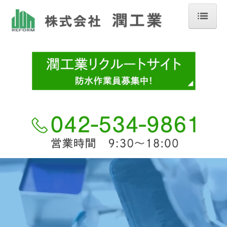
ホーム
会社案内
サービス内容
防水工事
外壁・シーリング工事
その他工事
一般木造住宅
施工事例
立川近郊